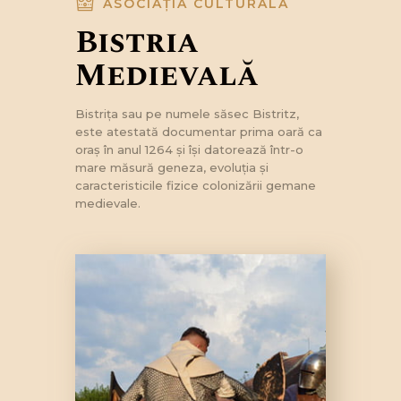
ASOCIAȚIA CULTURALĂ
Bistrița
Medievală
Bistriţa sau pe numele săsec Bistritz,
este atestată documentar prima oară ca
oraş în anul 1264 şi îşi datorează într-o
mare măsură geneza, evoluţia şi
caracteristicile fizice colonizării gemane
medievale.