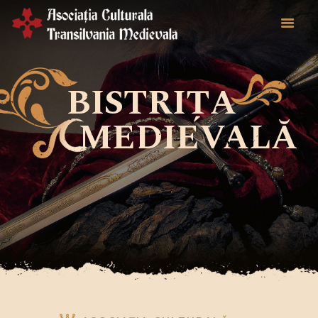
EVENIMENTE
BISTRIȚA
CIMPOIERII DIN
TRANSILVANIA
MEDIEVALĂ
TURISM MEDIEVAL
NOUTĂȚI
CONTACT