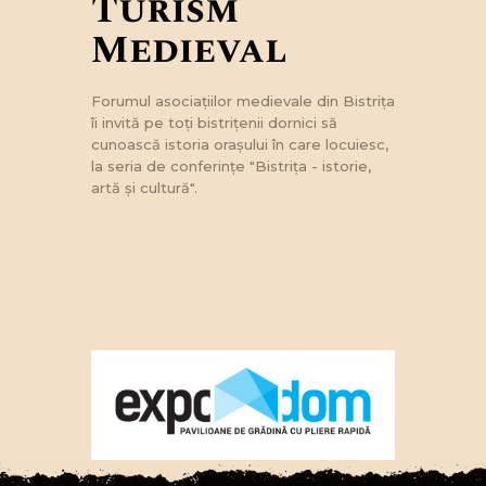
Turism
Medieval
Forumul asociaţiilor medievale din Bistriţa
îi invită pe toţi bistriţenii dornici să
cunoască istoria oraşului în care locuiesc,
la seria de conferinţe "Bistriţa - istorie,
artă şi cultură".