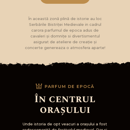
În această zonă plină de istorie au loc
Serbările Bistriței Medievale in cadrul
carora parfumul de epoca adus de
cavaleri și domnițe si divertismentul
asigurat de ateliere de creație și
concerte genereaza o atmosfera aparte!
PARFUM DE EPOCĂ
În centrul
orașului
Unde istoria de opt veacuri a oraşului a fost
redescoperită de festivalul medieval. Dar şi