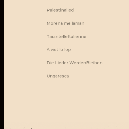
Palestinalied
Morena me laman
TarantelleItalienne
A vist lo lop
Die Lieder WerdenBleiben
Ungaresca