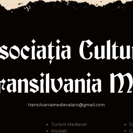
transilvaniamedievalaro@gmail.com
Turism Medieval
C
Noutati
G