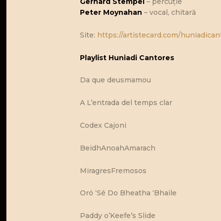
Gerhard Stempel
– percuție
Peter Moynahan
– vocal, chitară
Site:
https://artistecard.com/huniadican
Playlist Huniadi Cantores
Da que deusmamou
A L’entrada del temps clar
Codex Cajoni
BeidhAnoahAmarach
MiragresFremosos
Oró ‘Sé Do Bheatha ‘Bhaile
Paddy o’Keefe’s Slide