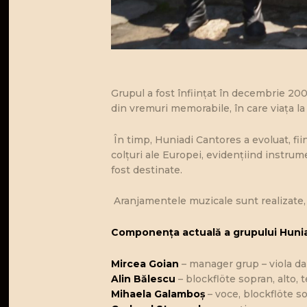
Grupul a fost înfiinţat în decembrie 200
din vremuri memorabile, în care viaţa la 
În timp, Huniadi Cantores a evoluat, fii
colțuri ale Europei, evidențiind instrume
fost destinate.
Aranjamentele muzicale sunt realizate, î
Componenţa actuală a grupului Huni
Mircea Goian
– manager grup – viola da
Alin Bălescu
– blockflöte sopran, alto, 
Mihaela Galamboş
– voce, blockflöte so