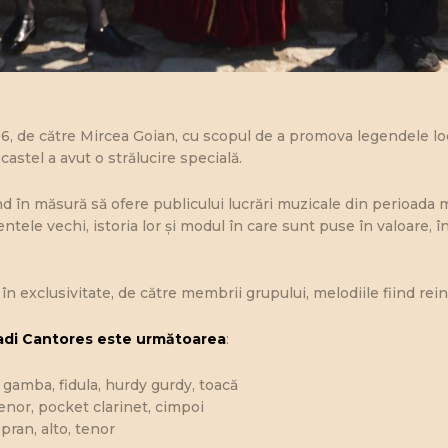
6, de către Mircea Goian, cu scopul de a promova legendele loc
castel a avut o strălucire specială.
nd în măsură să ofere publicului lucrări muzicale din perioada me
ntele vechi, istoria lor și modul în care sunt puse în valoare, 
n exclusivitate, de către membrii grupului, melodiile fiind rein
adi Cantores este următoarea
:
 gamba, fidula, hurdy gurdy, toacă
tenor, pocket clarinet, cimpoi
pran, alto, tenor